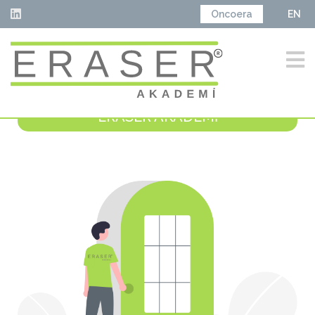
Oncoera
EN
ERASER AKADEMİ