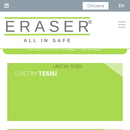
Oncoera
EN
ÜRETİM ve ARGE MERKEZİ
ÜRETİM
TESİSİ