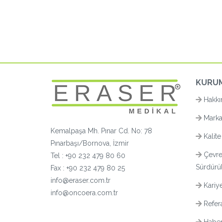
KURU
Hakkı
Marka
Kemalpaşa Mh. Pınar Cd. No: 78
Kalite
Pınarbaşı/Bornova, İzmir
Çevre
Tel :
+90 232 479 80 60
Sürdürüle
Fax : +90 232 479 80 25
info@eraser.com.tr
Kariy
info@oncoera.com.tr
Refera