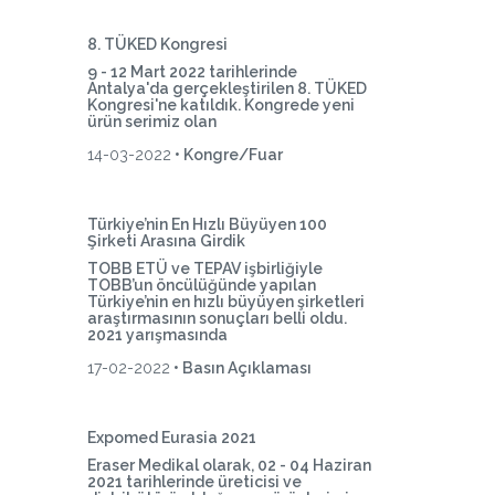
8. TÜKED Kongresi
9 - 12 Mart 2022 tarihlerinde
Antalya'da gerçekleştirilen 8. TÜKED
Kongresi'ne katıldık. Kongrede yeni
ürün serimiz olan
14-03-2022
• Kongre/Fuar
Türkiye’nin En Hızlı Büyüyen 100
Şirketi Arasına Girdik
TOBB ETÜ ve TEPAV işbirliğiyle
TOBB’un öncülüğünde yapılan
Türkiye’nin en hızlı büyüyen şirketleri
araştırmasının sonuçları belli oldu.
2021 yarışmasında
17-02-2022
• Basın Açıklaması
Expomed Eurasia 2021
Eraser Medikal olarak, 02 - 04 Haziran
2021 tarihlerinde üreticisi ve