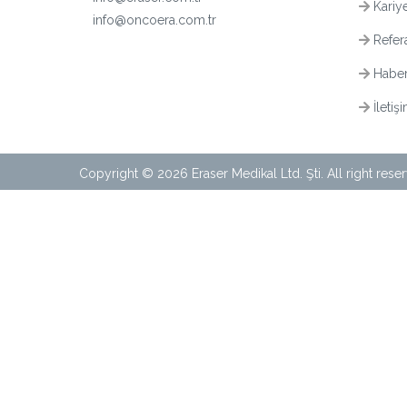
Kariy
info@oncoera.com.tr
Refera
Haber
İletiş
Copyright © 2026 Eraser Medikal Ltd. Şti. All right rese