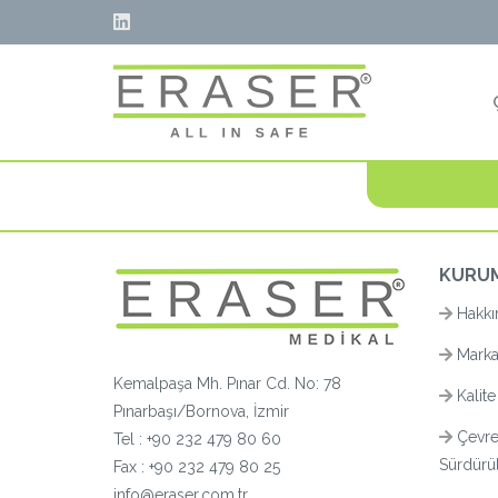
KURU
Hakkı
Marka
Kemalpaşa Mh. Pınar Cd. No: 78
Kalite
Pınarbaşı/Bornova, İzmir
Çevre
Tel :
+90 232 479 80 60
Sürdürüle
Fax : +90 232 479 80 25
info@eraser.com.tr