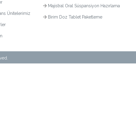
er
Majistral Oral Süspansiyon Hazırlama
ns Ünitelerimiz
Birim Doz Tablet Paketleme
ler
im
rved.