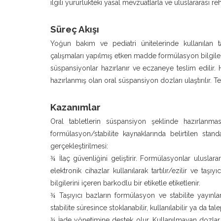
ilgili yürürlükteki yasal mevzuatlarla ve uluslararası r
Süreç Akışı
Yoğun bakım ve pediatri ünitelerinde kullanılan ta
çalışmaları yapılmış etken madde formülasyon bilgileri
süspansiyonlar hazırlanır ve eczaneye teslim edilir. H
hazırlanmış olan oral süspansiyon dozları ulaştırılır. T
Kazanımlar
Oral tabletlerin süspansiyon şeklinde hazırlanması
formülasyon/stabilite kaynaklarında belirtilen stand
gerçekleştirilmesi:
İlaç güvenliğini geliştirir. Formülasyonlar uluslarar
¾
elektronik cihazlar kullanılarak tartılır/ezilir ve taşıy
bilgilerini içeren barkodlu bir etiketle etiketlenir.
Taşıyıcı bazların formülasyon ve stabilite yayınlar
¾
stabilite süresince stoklanabilir, kullanılabilir ya da tal
İade yönetimine destek olur. Kullanılmayan dozlar
¾