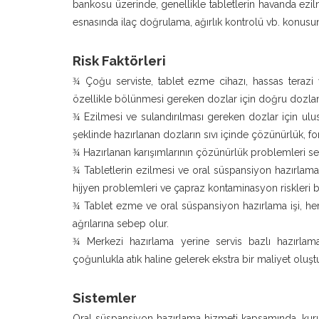
bankosu üzerinde, genellikle tabletlerin havanda ezilme
esnasında ilaç doğrulama, ağırlık kontrolü vb. konus
Risk Faktörleri
Çoğu serviste, tablet ezme cihazı, hassas terazi
¾
özellikle bölünmesi gereken dozlar için doğru dozlam
Ezilmesi ve sulandırılması gereken dozlar için ulus
¾
şeklinde hazırlanan dozların sıvı içinde çözünürlük, f
Hazırlanan karışımlarının çözünürlük problemleri sebe
¾
Tabletlerin ezilmesi ve oral süspansiyon hazırlama 
¾
hijyen problemleri ve çapraz kontaminasyon riskleri b
Tablet ezme ve oral süspansiyon hazırlama işi, hem
¾
ağrılarına sebep olur.
Merkezi hazırlama yerine servis bazlı hazırlam
¾
çoğunlukla atık haline gelerek ekstra bir maliyet oluştu
Sistemler
Oral süspansiyon hazırlama hizmeti kapsamında, kuru