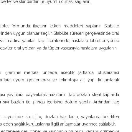
ehberler ve standartlar ile uyumlu olması sağlanır.
blet formunda ilaçların etken maddeleri saptanır. Stabilite
nden uygun olanlar seçilir. Stabilite süreleri çerçevesinde oral
asta adına yapılan ilaç istemlerinde, hastalara tabletler yerine
edaviler oral yoldan ya da tüpler vasıtasıyla hastalara uygulanır.
 işleminin merkezi ünitede, aseptik şartlarda, uluslararası
artlara uyum gösterilerek ve teknolojik alt yapı kullanılarak
ası yayınlara dayanılarak hazırlanır. İlaç dozları steril kaplarda
ıcı sıvı bazları ile şırınga içerisine dolum yapılır. Ardından ilaç
ı sayesinde, stok ilaç dozları hazırlanıp, yayınlarda belirtilen
ep eden sağlık kuruluşlarına ilgili anlaşmalar uyarınca satılabilir.
 eczaneye geri döner ve şırınganın mühürlü kapağı kırılmadığı