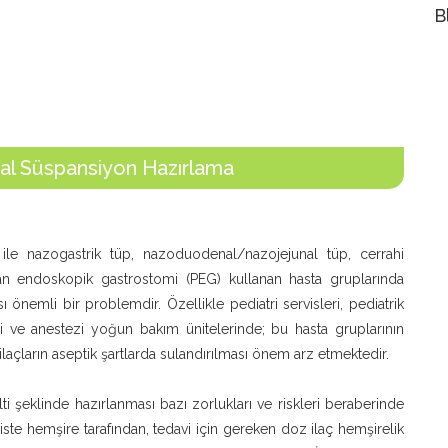
B
al Süspansiyon Hazırlama
ile nazogastrik tüp, nazoduodenal/nazojejunal tüp, cerrahi
an endoskopik gastrostomi (PEG) kullanan hasta gruplarında
 önemli bir problemdir. Özellikle pediatri servisleri, pediatrik
i ve anestezi yoğun bakım ünitelerinde; bu hasta gruplarının
u ilaçların aseptik şartlarda sulandırılması önem arz etmektedir.
ti şeklinde hazırlanması bazı zorlukları ve riskleri beraberinde
rviste hemşire tarafından, tedavi için gereken doz ilaç hemşirelik