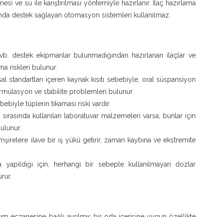
si ve su ile karıştırılması yöntemiyle hazırlanır. İlaç hazırlama
unda destek sağlayan otomasyon sistemleri kullanılmaz.
 vb. destek ekipmanlar bulunmadığından hazırlanan ilaçlar ve
a riskleri bulunur.
al standartları içeren kaynak kısıtı sebebiyle, oral süspansiyon
ormülasyon ve stabilite problemleri bulunur.
biyle tüplerin tıkaması riski vardır.
sırasında kullanılan laboratuvar malzemeleri varsa, bunlar için
ulunur.
şirelere ilave bir iş yükü getirir, zaman kaybına ve ekstremite
a yapıldığı için, herhangi bir sebeple kullanılmayan dozlar
rur.
m eczanesine bağlı ayrılmış bir oda içerisine uygun özellikte