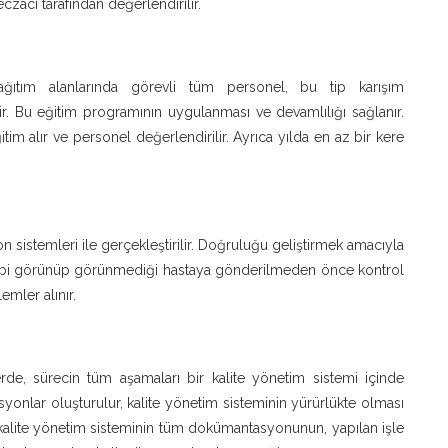
czacı tarafından değerlendirilir.
ağıtım alanlarında görevli tüm personel, bu tip karışım
ir. Bu eğitim programının uygulanması ve devamlılığı sağlanır.
m alır ve personel değerlendirilir. Ayrıca yılda en az bir kere
istemleri ile gerçekleştirilir. Doğruluğu geliştirmek amacıyla
gibi görünüp görünmediği hastaya gönderilmeden önce kontrol
emler alınır.
lerde, sürecin tüm aşamaları bir kalite yönetim sistemi içinde
tasyonlar oluşturulur, kalite yönetim sisteminin yürürlükte olması
 kalite yönetim sisteminin tüm dokümantasyonunun, yapılan işle