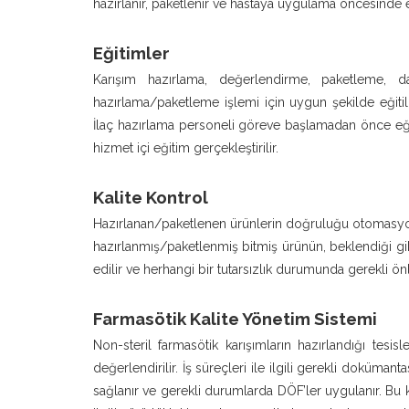
hazırlanır, paketlenir ve hastaya uygulama öncesinde e
Eğitimler
Karışım hazırlama, değerlendirme, paketleme, d
hazırlama/paketleme işlemi için uygun şekilde eğitil
İlaç hazırlama personeli göreve başlamadan önce eğiti
hizmet içi eğitim gerçekleştirilir.
Kalite Kontrol
Hazırlanan/paketlenen ürünlerin doğruluğu otomasyon s
hazırlanmış/paketlenmiş bitmiş ürünün, beklendiği 
edilir ve herhangi bir tutarsızlık durumunda gerekli önl
Farmasötik Kalite Yönetim Sistemi
Non-steril farmasötik karışımların hazırlandığı tesis
değerlendirilir. İş süreçleri ile ilgili gerekli doküman
sağlanır ve gerekli durumlarda DÖF’ler uygulanır. Bu