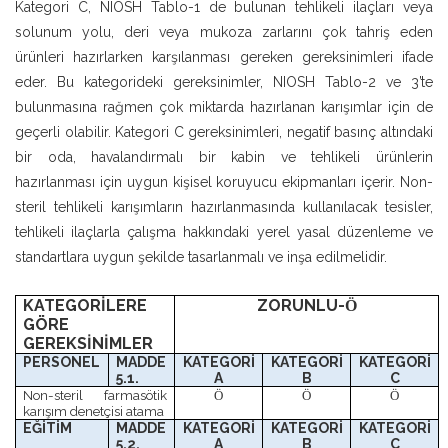
Kategori C, NIOSH Tablo-1 de bulunan tehlikeli ilaçları veya
solunum yolu, deri veya mukoza zarlarını çok tahriş eden
ürünleri hazırlarken karşılanması gereken gereksinimleri ifade
eder. Bu kategorideki gereksinimler, NIOSH Tablo-2 ve 3’te
bulunmasına rağmen çok miktarda hazırlanan karışımlar için de
geçerli olabilir. Kategori C gereksinimleri, negatif basınç altındaki
bir oda, havalandırmalı bir kabin ve tehlikeli ürünlerin
hazırlanması için uygun kişisel koruyucu ekipmanları içerir. Non-
steril tehlikeli karışımların hazırlanmasında kullanılacak tesisler,
tehlikeli ilaçlarla çalışma hakkındaki yerel yasal düzenleme ve
standartlara uygun şekilde tasarlanmalı ve inşa edilmelidir.
KATEGORİLERE
ZORUNLU-
Ö
GÖRE
GEREKSİNİMLER
PERSONEL
MADDE
KATEGORİ
KATEGORİ
KATEGORİ
5.1.
A
B
C
Non-steril farmasötik
Ö
Ö
Ö
karışım denetçisi atama
EĞİTİM
MADDE
KATEGORİ
KATEGORİ
KATEGORİ
5.2.
A
B
C