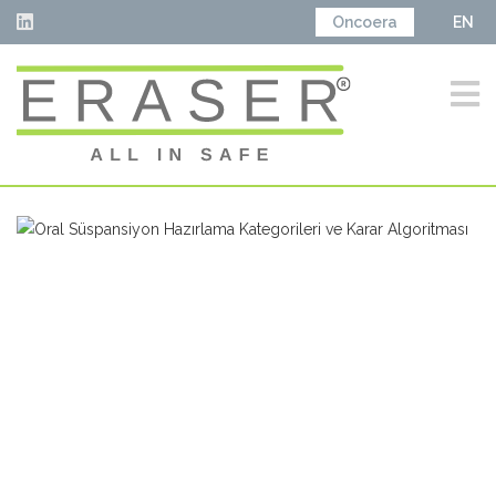
Oncoera
EN