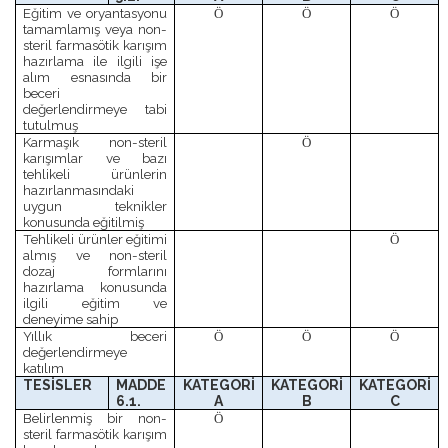
Eğitim ve oryantasyonu
Ö
Ö
Ö
tamamlamış veya non-
steril farmasötik karışım
hazırlama ile ilgili işe
alım esnasında bir
beceri
değerlendirmeye tabi
tutulmuş
Karmaşık non-steril
Ö
karışımlar ve bazı
tehlikeli ürünlerin
hazırlanmasındaki
uygun teknikler
konusunda eğitilmiş
Tehlikeli ürünler eğitimi
Ö
almış ve non-steril
dozaj formlarını
hazırlama konusunda
ilgili eğitim ve
deneyime sahip
Yıllık beceri
Ö
Ö
Ö
değerlendirmeye
katılım
TESİSLER
MADDE
KATEGORİ
KATEGORİ
KATEGORİ
6.1.
A
B
C
Belirlenmiş bir non-
Ö
steril farmasötik karışım